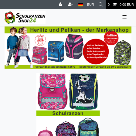
EUR
0
0,00 EUR
☰