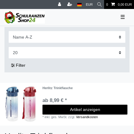
EUR
0
0,00 EUR
☰
Filter
Herlitz Trinkflasche
ab 8,99 € *
Artikel anzeigen
*
inkl. ges. MwSt.
zzgl.
Versandkosten