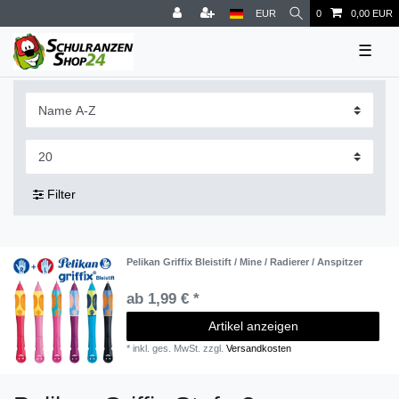
EUR
0
0,00 EUR
☰
Filter
Pelikan Griffix Bleistift / Mine / Radierer / Anspitzer
ab 1,99 € *
Artikel anzeigen
*
inkl. ges. MwSt.
zzgl.
Versandkosten