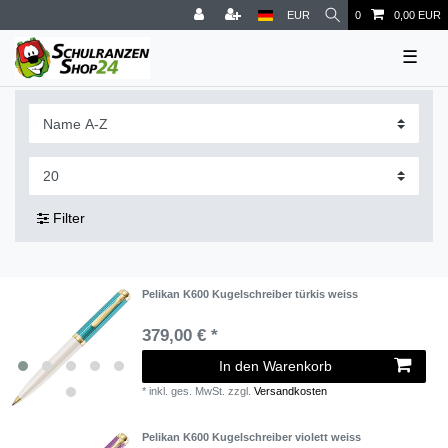
EUR
0
0,00 EUR
☰
Filter
Pelikan K600 Kugelschreiber türkis weiss
379,00 € *
In den Warenkorb
*
inkl. ges. MwSt.
zzgl.
Versandkosten
Pelikan K600 Kugelschreiber violett weiss