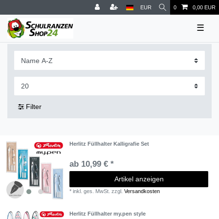
EUR
0
0,00 EUR
☰
Filter
Herlitz Füllhalter Kalligrafie Set
ab 10,99 € *
Artikel anzeigen
*
inkl. ges. MwSt.
zzgl.
Versandkosten
Herlitz Füllhalter my.pen style