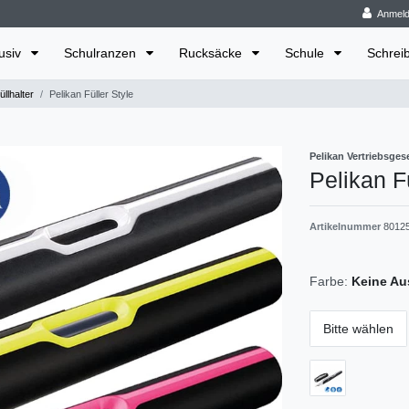
Anmel
lusiv
Schulranzen
Rucksäcke
Schule
Schrei
llhalter
Pelikan Füller Style
Pelikan Vertriebsge
Pelikan Fü
Artikelnummer
8012
Farbe:
Keine Au
Bitte wählen