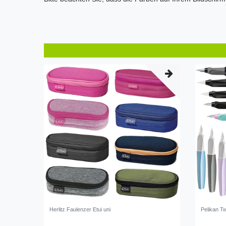
Herlitz Faulenzer Etui uni
Pelikan Tw