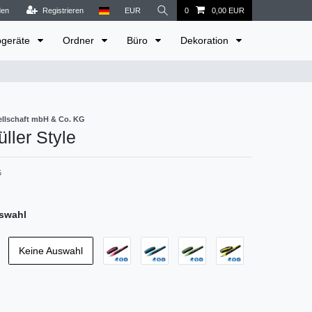
den
Registrieren
EUR
0
0,00 EUR
bgeräte
Ordner
Büro
Dekoration
sellschaft mbH & Co. KG
ller Style
5
swahl
Keine Auswahl