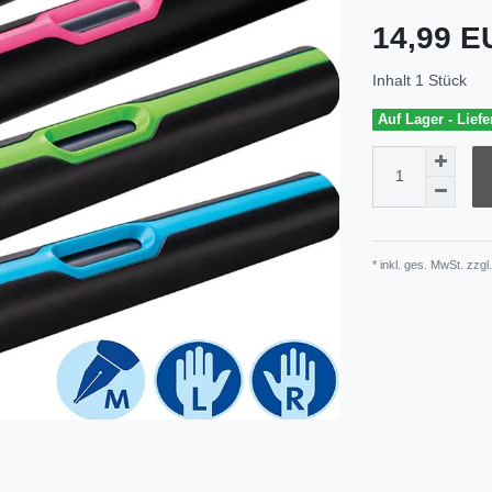
14,99 
Inhalt
1
Stück
Auf Lager - Liefe
* inkl. ges. MwSt. zzgl.