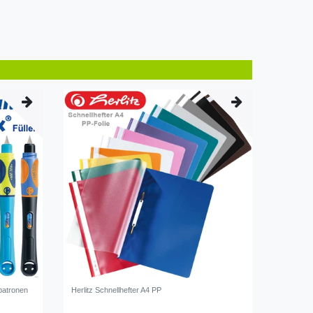
npatronen
Herlitz Schnellhefter A4 PP