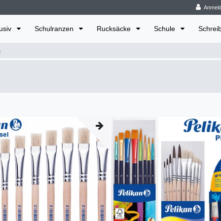
Anmel
lusiv
Schulranzen
Rucksäcke
Schule
Schrei
n