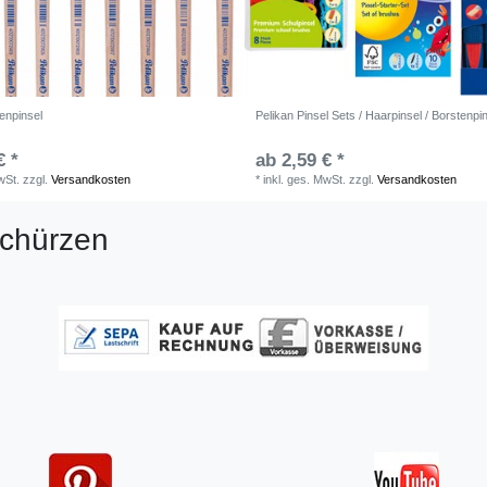
enpinsel
Pelikan Pinsel Sets / Haarpinsel / Borstenpi
€ *
ab 2,59 € *
wSt.
zzgl.
Versandkosten
*
inkl. ges. MwSt.
zzgl.
Versandkosten
schürzen