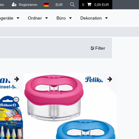
den
Registrieren
EUR
0
0,00 EUR
bgeräte
Ordner
Büro
Dekoration
Filter