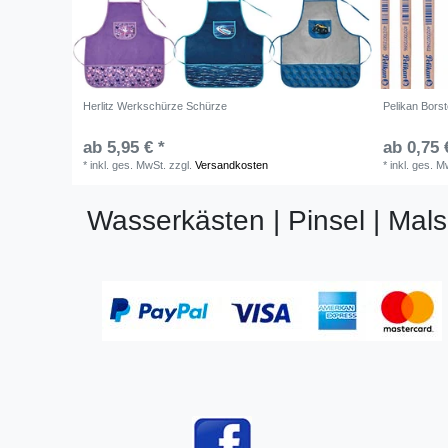
Herlitz Werkschürze Schürze
Pelikan Borst
ab 5,95 € *
ab 0,75 
*
inkl. ges. MwSt.
zzgl.
Versandkosten
*
inkl. ges. M
Wasserkästen | Pinsel | Mal