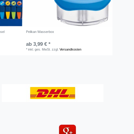
nsel
Pelikan Wasserbox
ab 3,99 € *
*
inkl. ges. MwSt.
zzgl.
Versandkosten