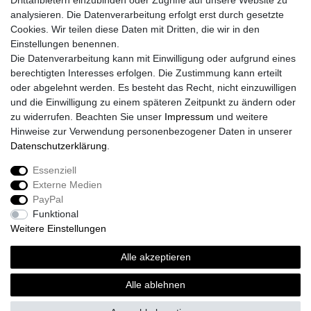
Drittanbietern einzubinden oder Zugriffe auf unsere Website zu
analysieren. Die Datenverarbeitung erfolgt erst durch gesetzte
Cookies. Wir teilen diese Daten mit Dritten, die wir in den
Einstellungen benennen.
Die Datenverarbeitung kann mit Einwilligung oder aufgrund eines
berechtigten Interesses erfolgen. Die Zustimmung kann erteilt
oder abgelehnt werden. Es besteht das Recht, nicht einzuwilligen
und die Einwilligung zu einem späteren Zeitpunkt zu ändern oder
zu widerrufen. Beachten Sie unser
Impressum
und weitere
Hinweise zur Verwendung personenbezogener Daten in unserer
Daten­schutz­erklärung
.
Essenziell
Externe Medien
Impressum
Daten­schutz­erklärung
AGB
PayPal
Funktional
Weitere Einstellungen
Widerrufs­recht
Kontakt
Vertrag widerrufen
Alle akzeptieren
Alle ablehnen
© Copyright 2026 | Alle Rechte vorbehalten.