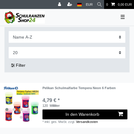
EUR
0
0,00 EUR
☰
Filter
Pelikan Schulmalfarbe Tempera Neon 6 Farben
4,79 € *
120
Milliliter
In den Warenkorb
*
inkl. ges. MwSt.
zzgl.
Versandkosten