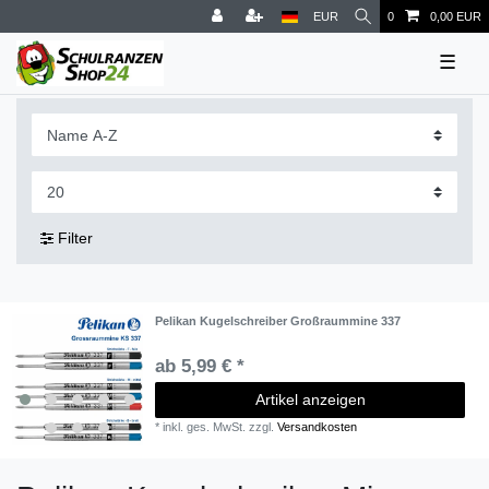
EUR
0
0,00 EUR
☰
Filter
Pelikan Kugelschreiber Großraummine 337
ab 5,99 € *
Artikel anzeigen
*
inkl. ges. MwSt.
zzgl.
Versandkosten