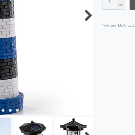
* inkl. ges. MwSt. zzgl.