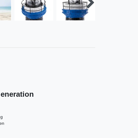
eneration
ng
den