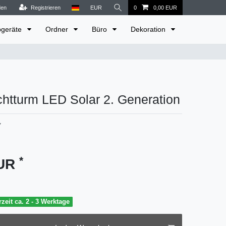
den
Registrieren
EUR
0
0,00 EUR
bgeräte
Ordner
Büro
Dekoration
htturm LED Solar 2. Generation
7
*
EUR
rzeit ca. 2 - 3 Werktage