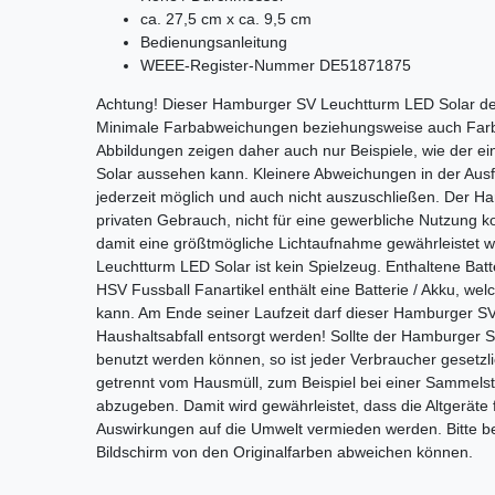
ca. 27,5 cm x ca. 9,5 cm
Bedienungsanleitung
WEEE-Register-Nummer DE51871875
Achtung! Dieser Hamburger SV Leuchtturm LED Solar der
Minimale Farbabweichungen beziehungsweise auch Farbv
Abbildungen zeigen daher auch nur Beispiele, wie der 
Solar aussehen kann. Kleinere Abweichungen in der Aus
jederzeit möglich und auch nicht auszuschließen. Der 
privaten Gebrauch, nicht für eine gewerbliche Nutzung kon
damit eine größtmögliche Lichtaufnahme gewährleistet 
Leuchtturm LED Solar
ist kein Spielzeug. Enthaltene Batt
HSV Fussball Fanartikel enthält eine Batterie / Akku, 
kann. Am Ende seiner Laufzeit darf dieser
Hamburger SV
Haushaltsabfall entsorgt werden! Sollte der
Hamburger S
benutzt werden können, so ist jeder Verbraucher gesetzli
getrennt vom Hausmüll, zum Beispiel bei einer Sammelste
abzugeben. Damit wird gewährleistet, dass die Altgeräte
Auswirkungen auf die Umwelt vermieden werden. Bitte be
Bildschirm von den Originalfarben abweichen können.