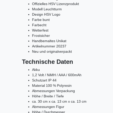
Offizielles HSV Lizenzprodukt
Modell Leuchtturm
Design HSV Logo
Farbe bunt
Farbecht
Wetterfest
Frostsicher
Handbemaltes Unikat
Artikelnummer 20237
Neu und originalverpackt
Technische Daten
Akku
1,2 Volt /
NiMH / AAA / 600mAh
Schutzart IP 44
Material 100 % Polyresin
Abmessungen Verpackung
Höhe / Breite / Tiefe
ca. 30 cm x ca. 13 cm x ca. 13 cm
Abmessungen Figur
Höhe / Durchmesser