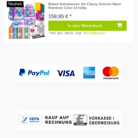
Neuheit
Belmil Schulranzen Set Classy Unicorn Mane
Rainbow Color 14-teilig
159,95 € *
In den Warenkorb
*
inkl. ges. MwSt.
zzgl.
Versandkosten