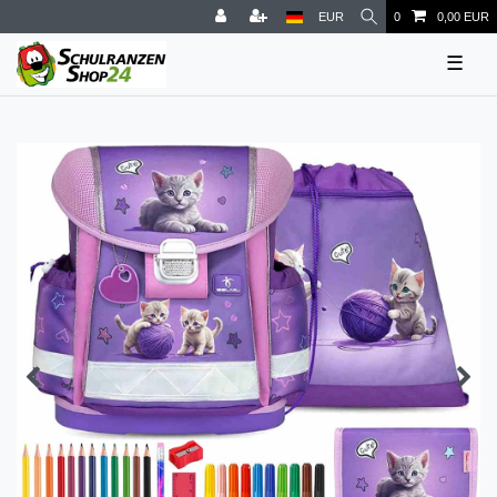
EUR
0
0,00 EUR
☰