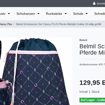
Anmel
lusiv
Schulranzen
Rucksäcke
Schule
Schrei
Classy Plus
Belmil Schulranzen Set Classy PLUS Pferde Midnight Gallop 10-teilig gefüllt
Belmil
Belmil S
Pferde Mid
Artikelnummer
405-
129,95
Inhalt
1
Stück
Auf Lager - Liefe