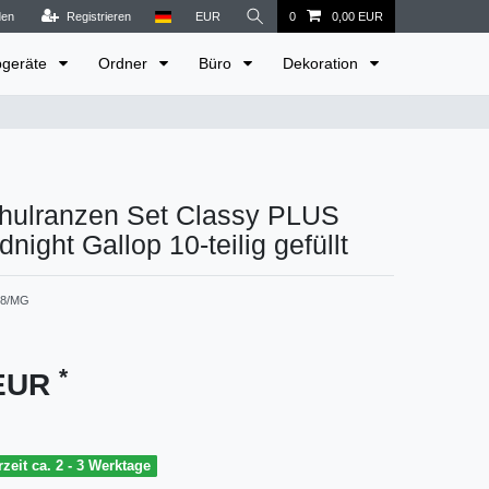
den
Registrieren
EUR
0
0,00 EUR
bgeräte
Ordner
Büro
Dekoration
chulranzen Set Classy PLUS
night Gallop 10-teilig gefüllt
78/MG
*
 EUR
rzeit ca. 2 - 3 Werktage