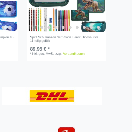
ampion 10-
Spirit Schulranzen Set Vision T-Rex Dinosaurier
11-teilig gefüllt
89,95 € *
*
inkl. ges. MwSt.
zzgl.
Versandkosten