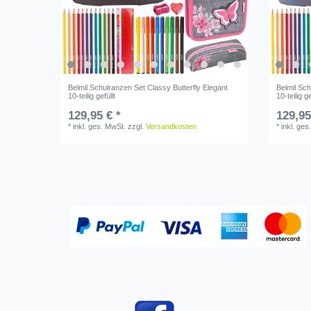
Belmil Schulranzen Set Classy Butterfly Elegant
Belmil Sch
10-teilig gefüllt
10-teilig ge
129,95 € *
129,95
*
inkl. ges. MwSt.
zzgl.
Versandkosten
*
inkl. ges