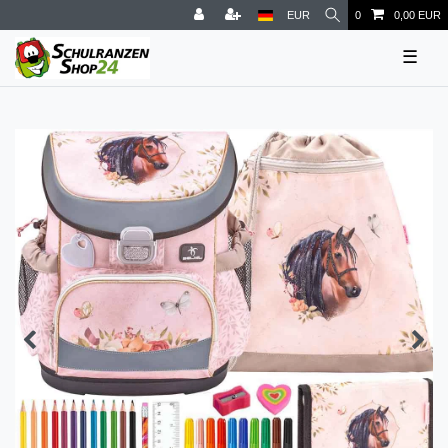
EUR
0
0,00 EUR
☰