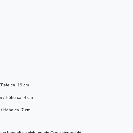
/
Tiefe ca. 19 cm
m / Höhe ca. 4 cm
 / Höhe ca. 7 cm
asus
handelt es sich um ein Qualitätsprodukt,