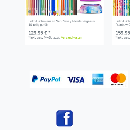
Belmil Schulranzen Set Classy Pferde Pegasus
Belmil Sc
10-teilig gefüllt
Rainbow Co
129,95 € *
159,95
*
inkl. ges. MwSt.
zzgl.
Versandkosten
*
inkl. ges