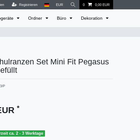
den
Registrieren
EUR
0
0,00 EUR
bgeräte
Ordner
Büro
Dekoration
hulranzen Set Mini Fit Pegasus
efüllt
3/P
*
 EUR
rzeit ca. 2 - 3 Werktage