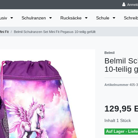
Anmel
lusiv
Schulranzen
Rucksäcke
Schule
Schrei
ini Fit
Belmil Schulranzen Set Mini Fit Pegasus 10-teilig gefüllt
Belmil
Belmil Sc
10-teilig g
Artikelnummer
405-3
129,95
Inhalt
1
Stück
Auf Lager - Liefe