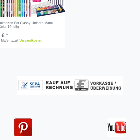
hulranzen Set Classy Unicorn Mane
lor 14-teilig
 € *
. MwSt.
zzgl.
Versandkosten