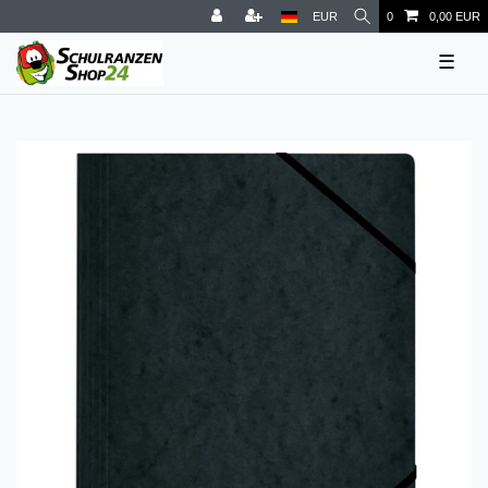
EUR
0
0,00 EUR
☰