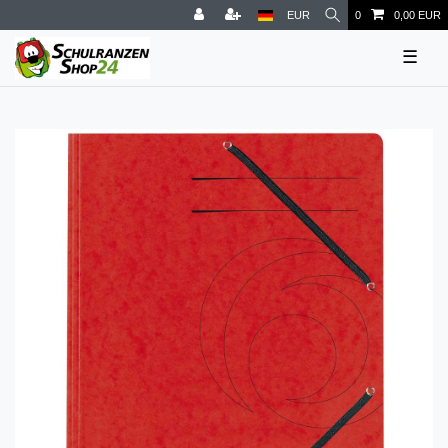
EUR
0
0,00 EUR
☰