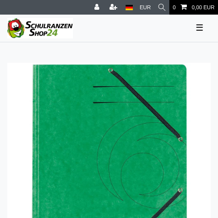
EUR
0
0,00 EUR
☰