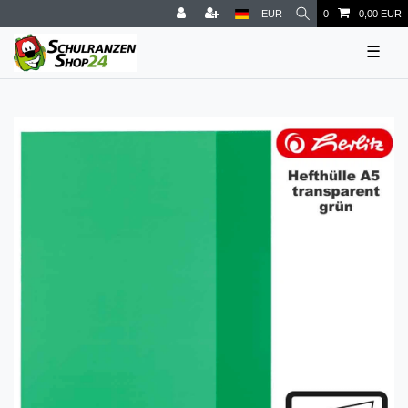
EUR
0
0,00 EUR
☰