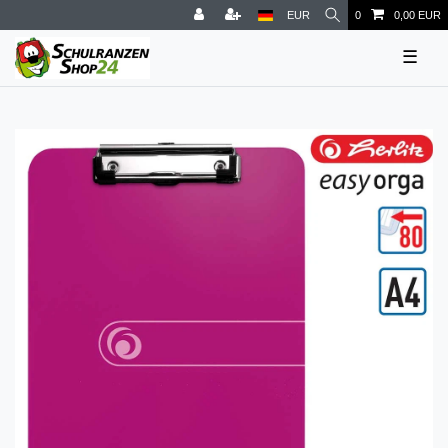
EUR
0
0,00 EUR
☰