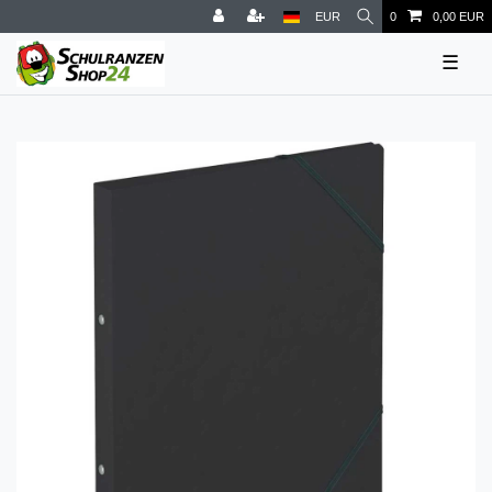
EUR
0
0,00 EUR
☰