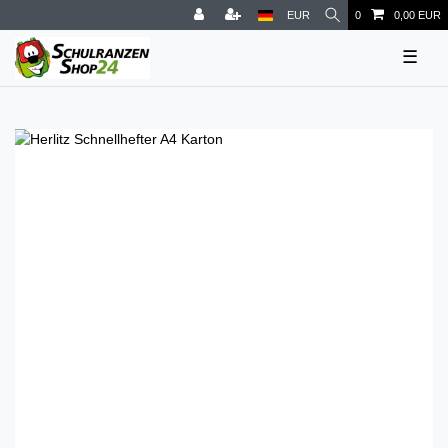
EUR
0
0,00 EUR
☰