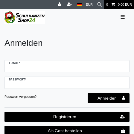
EUR
0
0,00 EUR
☰
Anmelden
E-MAIL*
PASSWORT*
Passwort vergessen?
Anmelden
Registrieren
Als Gast bestellen