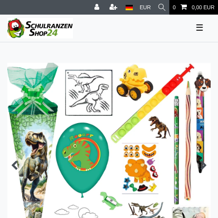
EUR
0
0,00 EUR
☰