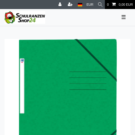
EUR
0
0,00 EUR
☰