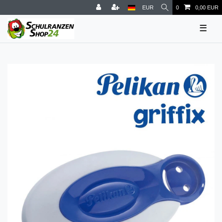
EUR
0
0,00 EUR
☰