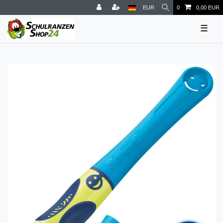
EUR
0
0,00 EUR
☰