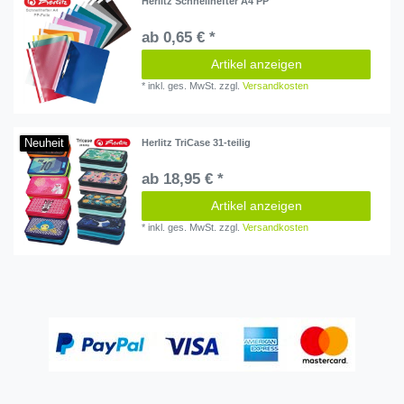
Herlitz Schnellhefter A4 PP
ab 0,65 € *
Artikel anzeigen
*
inkl. ges. MwSt.
zzgl.
Versandkosten
Neuheit
Herlitz TriCase 31-teilig
ab 18,95 € *
Artikel anzeigen
*
inkl. ges. MwSt.
zzgl.
Versandkosten