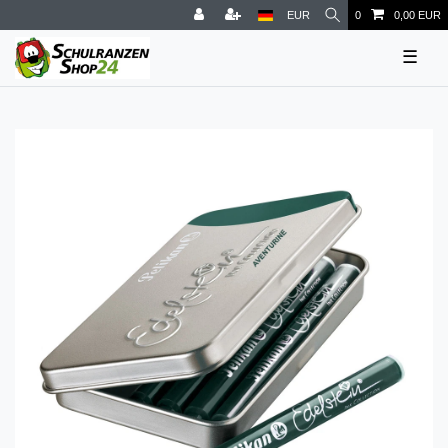
EUR
0
0,00 EUR
☰