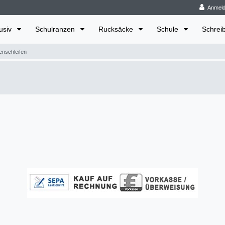
Anmel
lusiv
Schulranzen
Rucksäcke
Schule
Schrei
enschleifen