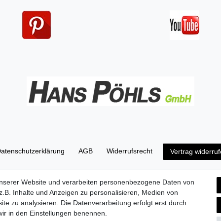
aten­schutz­erklärung
AGB
Widerrufs­recht
Vertrag widerru
unserer Website und verarbeiten personenbezogene Daten von
© Copyright 2026 | Alle Rechte vorbehalten.
.B. Inhalte und Anzeigen zu personalisieren, Medien von
ite zu analysieren. Die Datenverarbeitung erfolgt erst durch
 wir in den Einstellungen benennen.