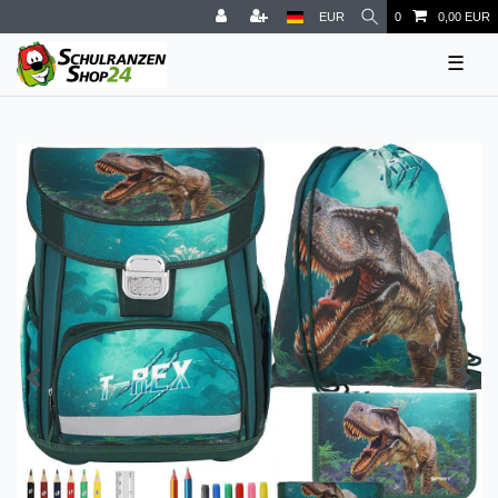
EUR
0
0,00 EUR
☰