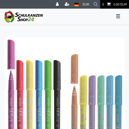
EUR
0
0,00 EUR
☰