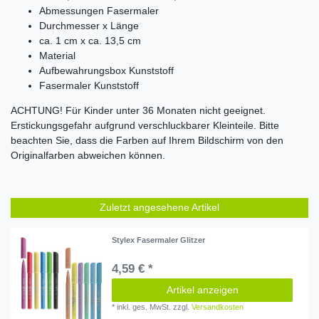
Abmessungen Fasermaler
Durchmesser x Länge
ca. 1 cm x
ca. 13,5 cm
Material
Aufbewahrungsbox Kunststoff
Fasermaler Kunststoff
ACHTUNG! Für Kinder unter 36 Monaten nicht geeignet.
Erstickungsgefahr aufgrund verschluckbarer Kleinteile.
Bitte
beachten Sie, dass die Farben auf Ihrem Bildschirm von den
Originalfarben abweichen können.
Zuletzt angesehene Artikel
Stylex Fasermaler Glitzer
4,59 € *
Artikel anzeigen
*
inkl. ges. MwSt.
zzgl.
Versandkosten