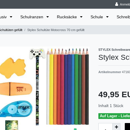
Anmel
lusiv
Schulranzen
Rucksäcke
Schule
Schrei
chultüten gefüllt
Stylex Schultüte Motocross 70 cm gefüllt
STYLEX Schreibwa
Stylex Sc
Artikelnummer
4716
49,95 
Inhalt
1
Stück
Auf Lager - Liefe