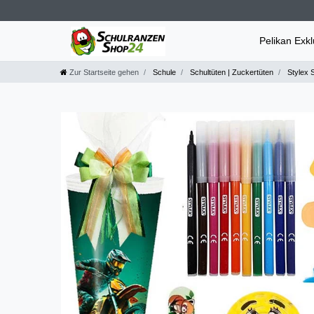
Pelikan Exk
Zur Startseite gehen
Schule
Schultüten | Zuckertüten
Stylex S