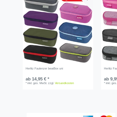
Herlitz Faulenzer beatBox uni
Herlitz Fa
ab 14,95 € *
ab 9,9
*
inkl. ges. MwSt.
zzgl.
Versandkosten
*
inkl. ges