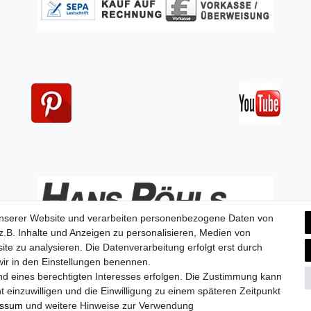
unserer Website und verarbeiten personenbezogene Daten von
.B. Inhalte und Anzeigen zu personalisieren, Medien von
ite zu analysieren. Die Datenverarbeitung erfolgt erst durch
 wir in den Einstellungen benennen.
nd eines berechtigten Interesses erfolgen. Die Zustimmung kann
aten­schutz­erklärung
AGB
Widerrufs­recht
Vertrag widerru
t einzuwilligen und die Einwilligung zu einem späteren Zeitpunkt
essum
und weitere Hinweise zur Verwendung