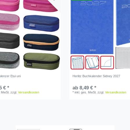
ulenzer Etui uni
Herlitz Buchkalender Sidney 2027
5 € *
ab 8,49 € *
. MwSt.
zzgl.
Versandkosten
*
inkl. ges. MwSt.
zzgl.
Versandkosten