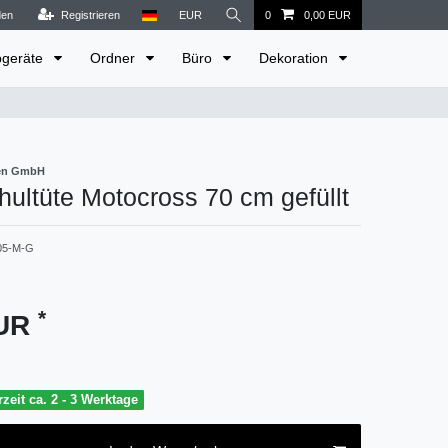
den
Registrieren
EUR
0
0,00 EUR
bgeräte
Ordner
Büro
Dekoration
ren GmbH
hultüte Motocross 70 cm gefüllt
05-M-G
*
EUR
rzeit ca. 2 - 3 Werktage