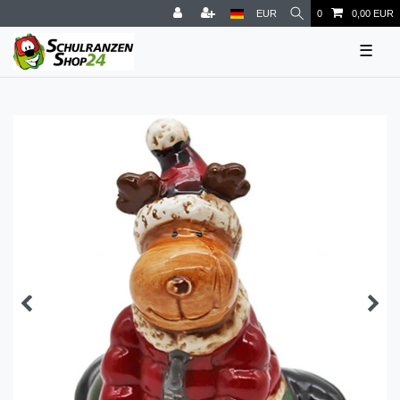
EUR
0
0,00 EUR
☰